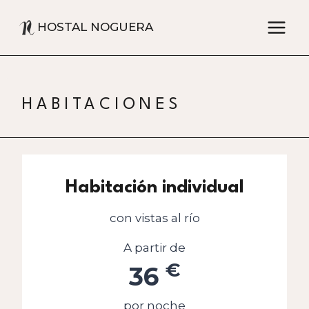
Saltar al contenido
HOSTAL NOGUERA
HABITACIONES
Habitación individual
con vistas al río
A partir de
€
36
por noche