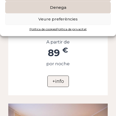
Denega
Habitación triple
Veure preferències
Política de cookies
Política de privacitat
con vistas al río
A partir de
€
89
por noche
+info