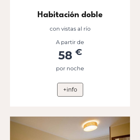
Habitación doble
con vistas al río
A partir de
€
58
por noche
+info