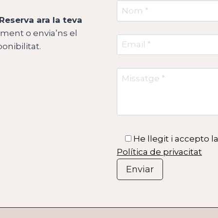
Reserva ara la teva
Email *
ment o envia’ns el
onibilitat.
Missatge *
Acceptació
He llegit i accepto l
Política de privacitat