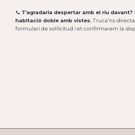
📞
T’agradaria despertar amb el riu davant? 
habitació doble amb vistes.
Truca’ns directa
formulari de sol·licitud i et confirmarem la disp