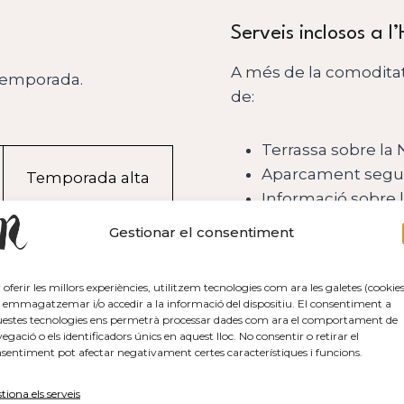
Serveis inclosos a 
A més de la comoditat 
 temporada.
de:
Terrassa sobre la
Aparcament segur p
Temporada alta
Informació sobre l
Wifi gratuït.
Gestionar el consentiment
80.00 €
Tracte familiar
Ambient tranquil.
100.00 €
 oferir les millors experiències, utilitzem tecnologies com ara les galetes (cookies
 emmagatzemar i/o accedir a la informació del dispositiu. El consentiment a
estes tecnologies ens permetrà processar dades com ara el comportament de
144.00 €
egació o els identificadors únics en aquest lloc. No consentir o retirar el
sentiment pot afectar negativament certes característiques i funcions.
176.00 €
tiona els serveis