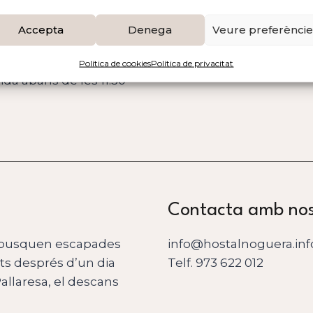
(0,66 € per persona i
Accepta
Denega
Veure preferèncie
Política de cookies
Política de privacitat
tida abans de les 11:30
Contacta amb nosa
ue busquen escapades
info@hostalnoguera.inf
ts després d’un dia
Telf. 973 622 012
Pallaresa, el descans
Nom *