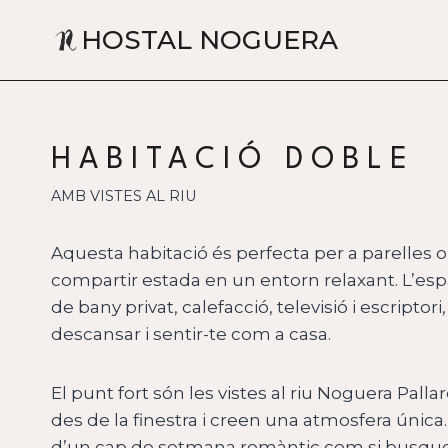
Vés al contingut
HOSTAL NOGUERA
HABITACIÓ DOBLE
AMB VISTES AL RIU
Aquesta habitació és perfecta per a parelles 
compartir estada en un entorn relaxant. L’espa
de bany privat, calefacció, televisió i escripto
descansar i sentir-te com a casa.
El punt fort són les vistes al riu Noguera Pa
des de la finestra i creen una atmosfera única.
d’un cap de setmana romàntic com si busque