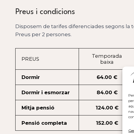
Preus i condicions
Disposem de tarifes diferenciades segons la
Preus per 2 persones.
Temporada
PREUS
baixa
Dormir
64.00 €
Dormir i esmorzar
84.00 €
Per
per
aqu
Mitja pensió
124.00 €
nav
con
Pensió completa
152.00 €
Ges