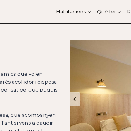
Habitacions
Què fer
R
o amics que volen
i és acollidor i disposa
ri, pensat perquè puguis
llaresa, que acompanyen
 Tant si vens a gaudir
s un allotjament