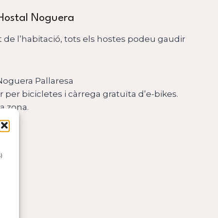
l’Hostal Noguera
de l’habitació, tots els hostes podeu gaudir
 Noguera Pallaresa
er bicicletes i càrrega gratuïta d’e-bikes.
a zona.
)