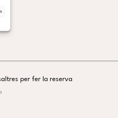
s
ltres per fer la reserva
o