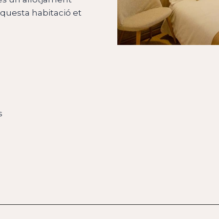
aquesta habitació et
s